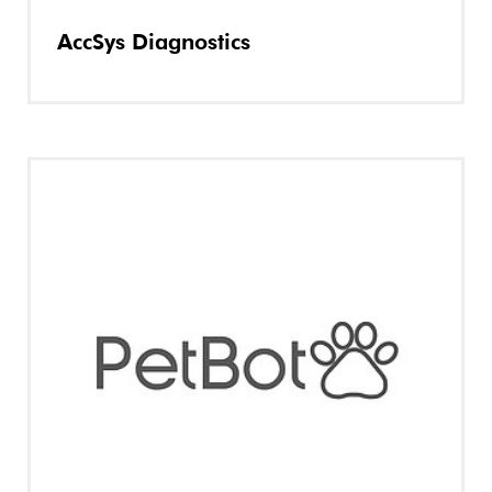
AccSys Diagnostics