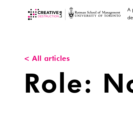
A 
de
< All articles
Role:
N