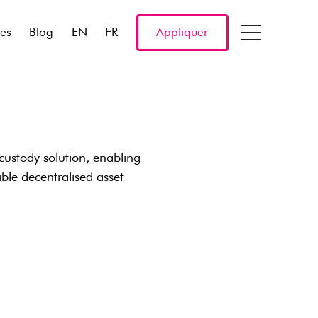
res
Blog
EN
FR
Appliquer
 custody solution, enabling
ble decentralised asset