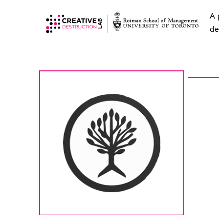
A 
de