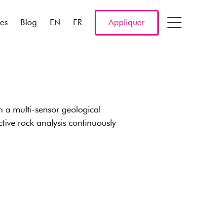
res
Blog
EN
FR
Appliquer
th a multi-sensor geological
tive rock analysis continuously