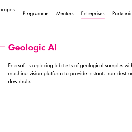
propos
Programme
Mentors
Entreprises
Partenai
Geologic AI
Enersoft is replacing lab tests of geological samples wi
machine-vision platform to provide instant, non-destruc
downhole.