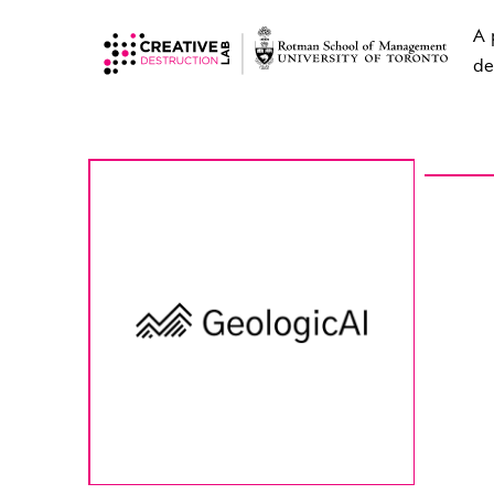
A 
de