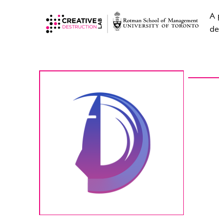
A 
de