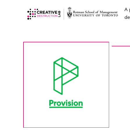
A 
de