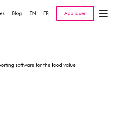
res
Blog
EN
FR
Appliquer
porting software for the food value