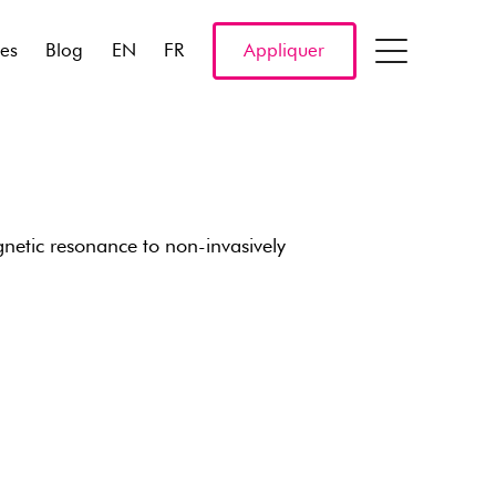
res
Blog
EN
FR
Appliquer
gnetic resonance to non-invasively