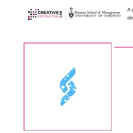
A 
de