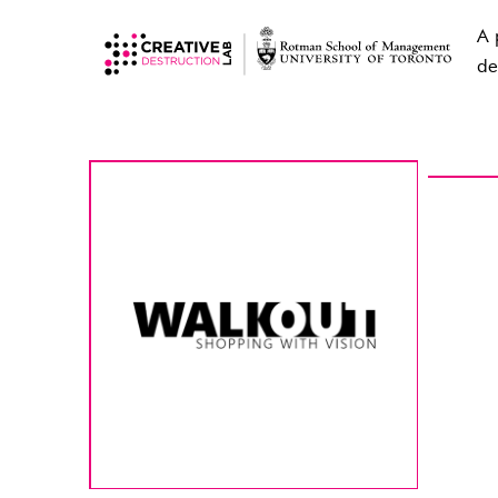
A 
de