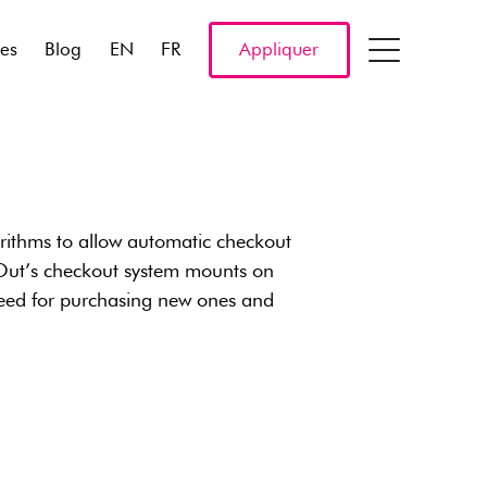
res
Blog
EN
FR
Appliquer
rithms to allow automatic checkout
kOut’s checkout system mounts on
 need for purchasing new ones and