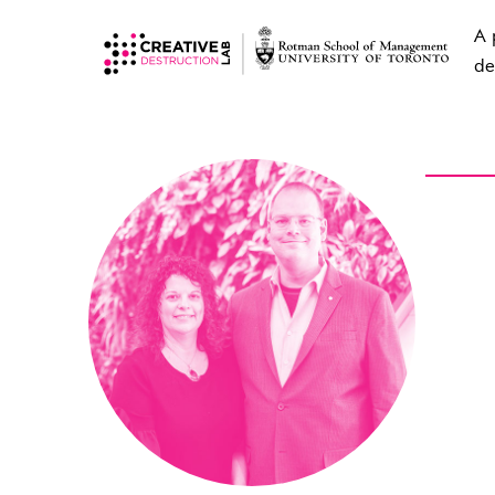
A 
de