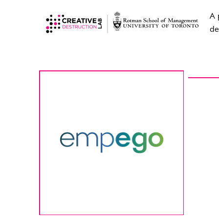
A 
de