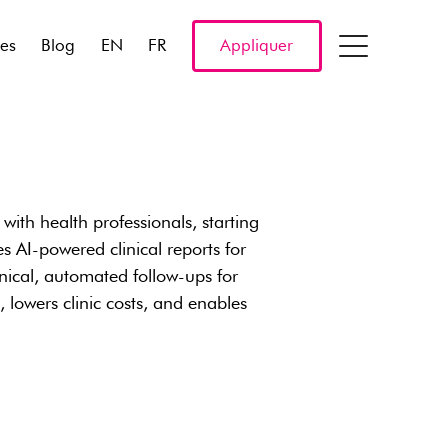
res
Blog
EN
FR
Appliquer
ith health professionals, starting
s AI-powered clinical reports for
inical, automated follow-ups for
, lowers clinic costs, and enables